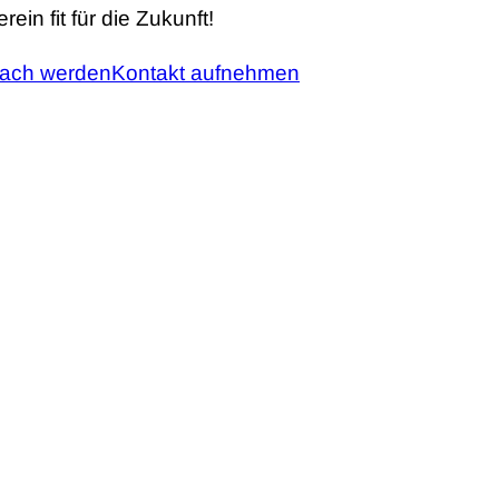
in fit für die Zukunft!
oach werden
Kontakt aufnehmen
OTVEREINE
das gerne im Vorfeld zu ihrem Leistungsabzeiche
einheim)
e Zusammenarbeit unter den Abteilungen.“