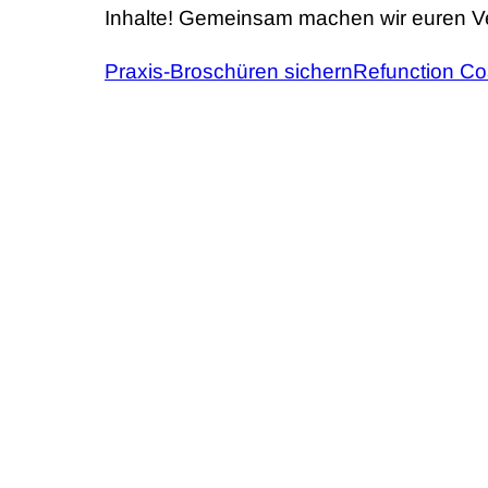
Inhalte! Gemeinsam machen wir euren Vere
Praxis-Broschüren sichern
Refunction C
DAS SAGEN UNSERE PIL
„Unsere Freiwillige Feuerwehr möchte 
und sinnvoll trainieren zu können.“
Jennifer Joos und Natascha Anders (SF Fl
„Das Schöne bei diesem Projekt ist di
Steffen Moldenhauer (SG Schorndorf)